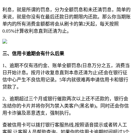
利息，就是所谓的罚息，分为全额罚息和未还清罚息，简单的
来说，就是你没有在最后还款日的期限内还款。那么你当期账
单内的所有消费金额都将会从刷卡的第2天起，每天按照
0.05%计算收利息直到还清为止。
三、信用卡逾期会有什么后果
1、逾期不仅有违约金、账单全额罚息(日息万分之五，消费当
日开始计息。按月计收复息直到本息还清为止)还会在银行征
信中心产生不良信用记录。5年内就很难再申请信用卡和银行
贷款了。
2、逾期超过三个月或银行催款两次以上还不还款的，银行会
冻结你的卡片并将你列为禁入类客户(黑名单)。同时还会你信
用卡诈骗及恶意透支，强制执行。
查被信用卡可以拨打银行客服热线,按照语音提示或者转人工
客服,让客服人员帮助查询。如果你的信用卡逾期时间超过3个