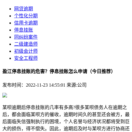
网贷逾期
个性化分期
信用卡逾期
停息挂账
同纠纷案件
二级建造师
初级会计师
安全工程师
盈江停息挂账的危害？停息挂账怎么申请（今日推荐）
发布时间：2022-11-23 14:55:01
来源:公司
某呗逾期后停息挂账的几率有多高?很多某呗债务人在逾期之
后，都会面临某呗方的催收，逾期时间久的甚至还会被方，最
后面临失信强制执行的困境，个人名誉与经济状况都将受到巨
大的损伤，得不偿失。因此，逾期后及时与某呗方进行协商还